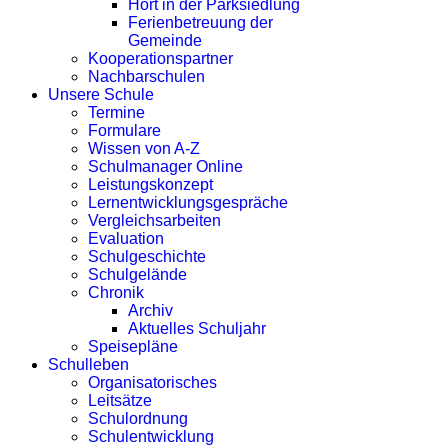
Hort in der Parksiedlung
Ferienbetreuung der
Gemeinde
Kooperationspartner
Nachbarschulen
Unsere Schule
Termine
Formulare
Wissen von A-Z
Schulmanager Online
Leistungskonzept
Lernentwicklungsgespräche
Vergleichsarbeiten
Evaluation
Schulgeschichte
Schulgelände
Chronik
Archiv
Aktuelles Schuljahr
Speisepläne
Schulleben
Organisatorisches
Leitsätze
Schulordnung
Schulentwicklung