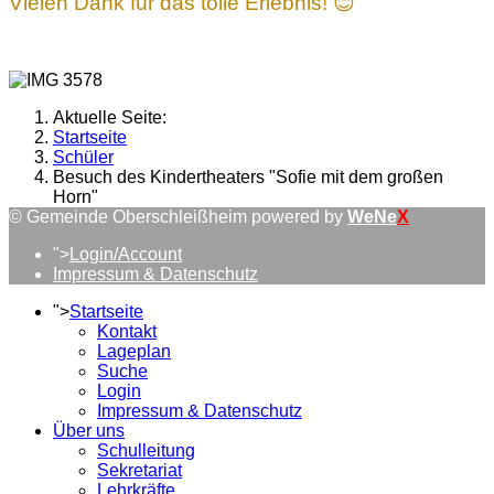
Vielen Dank für das tolle Erlebnis!
😊
Aktuelle Seite:
Startseite
Schüler
Besuch des Kindertheaters "Sofie mit dem großen
Horn"
© Gemeinde Oberschleißheim powered by
WeNe
X
">
Login/Account
Impressum & Datenschutz
">
Startseite
Kontakt
Lageplan
Suche
Login
Impressum & Datenschutz
Über uns
Schulleitung
Sekretariat
Lehrkräfte