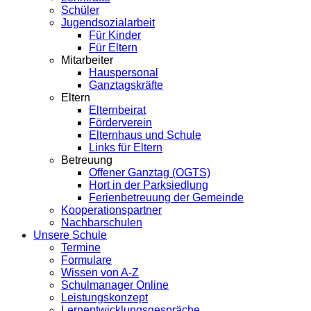
Schüler
Jugendsozialarbeit
Für Kinder
Für Eltern
Mitarbeiter
Hauspersonal
Ganztagskräfte
Eltern
Elternbeirat
Förderverein
Elternhaus und Schule
Links für Eltern
Betreuung
Offener Ganztag (OGTS)
Hort in der Parksiedlung
Ferienbetreuung der Gemeinde
Kooperationspartner
Nachbarschulen
Unsere Schule
Termine
Formulare
Wissen von A-Z
Schulmanager Online
Leistungskonzept
Lernentwicklungsgespräche