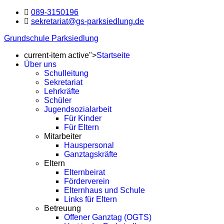
089-3150196
sekretariat@gs-parksiedlung.de
Grundschule Parksiedlung
current-item active">
Startseite
Über uns
Schulleitung
Sekretariat
Lehrkräfte
Schüler
Jugendsozialarbeit
Für Kinder
Für Eltern
Mitarbeiter
Hauspersonal
Ganztagskräfte
Eltern
Elternbeirat
Förderverein
Elternhaus und Schule
Links für Eltern
Betreuung
Offener Ganztag (OGTS)