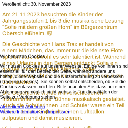
Veröffentlicht: 30. November 2023
Am 21.11.2023 besuchten die Kinder der
Jahrgangsstufen 1 bis 3 die musikalische Lesung
"Sofie mit dem großen Horn" im Bürgerzentrum
Oberschleißheim.
🎼
Die Geschichte von Hans Traxler handelt von
einem Mädchen, das immer nur die kleinste Flöte
spielen darf, obwohl es sehr talentiert ist. Während
Wir benutzen Cookies
eines Urlaubs in den Bergen entdeckt Sofie ein
Wir nutzen Cookies auf unserer Website. Einige von ihnen sind
großes Instrument: das Alphorn. Voller
essenziell für den Betrieb der Seite, während andere uns
Begeisterung übt sie heimlich, um ihre Familie zu
helfen, diese Website und die Nutzererfahrung zu verbessern
überraschen.
(Tracking Cookies). Sie können selbst entscheiden, ob Sie die
Cookies zulassen möchten. Bitte beachten Sie, dass bei einer
Ablehnung womöglich nicht mehr alle Funktionalitäten der
Die Geschichte wurde mit verschiedenen
Seite zur Verfügung stehen.
Instrumenten auf der Bühne musikalisch gestaltet.
Auch die Schülerinnen und Schüler waren ein Teil
Akzeptieren
Ablehnen
davon: Jedes Kind durfte einen Luftballon
Weitere Informationen
|
Impressum
aufpusten und damit musizieren.