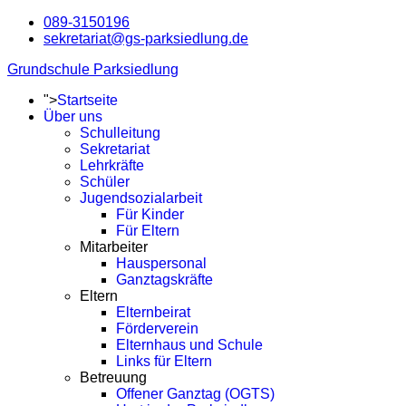
089-3150196
sekretariat@gs-parksiedlung.de
Grundschule Parksiedlung
">
Startseite
Über uns
Schulleitung
Sekretariat
Lehrkräfte
Schüler
Jugendsozialarbeit
Für Kinder
Für Eltern
Mitarbeiter
Hauspersonal
Ganztagskräfte
Eltern
Elternbeirat
Förderverein
Elternhaus und Schule
Links für Eltern
Betreuung
Offener Ganztag (OGTS)