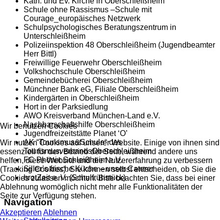
Kath. und Ev. Kirche in Oberschleißheim
Schule ohne Rassismus –Schule mit
Courage_europäisches Netzwerk
Schulpsychologisches Beratungszentrum in
Unterschleißheim
Polizeiinspektion 48 Oberschleißheim (Jugendbeamter
Herr Bittl)
Freiwillige Feuerwehr Oberschleißheim
Volkshochschule Oberschleißheim
Gemeindebücherei Oberschleißheim
Münchner Bank eG, Filiale Oberschleißheim
Kindergärten in Oberschleißheim
Hort in der Parksiedlung
AWO Kreisverband München-Land e.V.
Nachbarschaftshilfe Oberschleißheim
Wir benutzen Cookies
Jugendfreizeitstätte Planet ‘O’
AK “Tourismus&Schule“ des
Wir nutzen Cookies auf unserer Website. Einige von ihnen sind
TourismusverbandsOberschleißheim
essenziell für den Betrieb der Seite, während andere uns
FC Phönix Schleißheim e.V.
helfen, diese Website und die Nutzererfahrung zu verbessern
Siller’s frische Küche – unser Caterer
(Tracking Cookies). Sie können selbst entscheiden, ob Sie die
brotZeit e. V. (Schulfrühstück)
Cookies zulassen möchten. Bitte beachten Sie, dass bei einer
Ablehnung womöglich nicht mehr alle Funktionalitäten der
Seite zur Verfügung stehen.
Navigation
Akzeptieren
Ablehnen