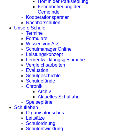
Hort in der Parksiedlung
Ferienbetreuung der
Gemeinde
Kooperationspartner
Nachbarschulen
Unsere Schule
Termine
Formulare
Wissen von A-Z
Schulmanager Online
Leistungskonzept
Lernentwicklungsgespräche
Vergleichsarbeiten
Evaluation
Schulgeschichte
Schulgelände
Chronik
Archiv
Aktuelles Schuljahr
Speisepläne
Schulleben
Organisatorisches
Leitsätze
Schulordnung
Schulentwicklung