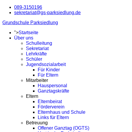
089-3150196
sekretariat@gs-parksiedlung.de
Grundschule Parksiedlung
">
Startseite
Über uns
Schulleitung
Sekretariat
Lehrkräfte
Schüler
Jugendsozialarbeit
Für Kinder
Für Eltern
Mitarbeiter
Hauspersonal
Ganztagskräfte
Eltern
Elternbeirat
Förderverein
Elternhaus und Schule
Links für Eltern
Betreuung
Offener Ganztag (OGTS)