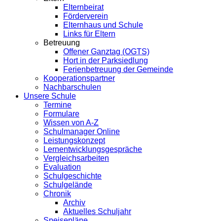
Elternbeirat
Förderverein
Elternhaus und Schule
Links für Eltern
Betreuung
Offener Ganztag (OGTS)
Hort in der Parksiedlung
Ferienbetreuung der Gemeinde
Kooperationspartner
Nachbarschulen
Unsere Schule
Termine
Formulare
Wissen von A-Z
Schulmanager Online
Leistungskonzept
Lernentwicklungsgespräche
Vergleichsarbeiten
Evaluation
Schulgeschichte
Schulgelände
Chronik
Archiv
Aktuelles Schuljahr
Speisepläne