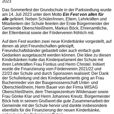
2023
Das Sommerfest der Grundschule in der Parksiedlung wurde
am 14. Juli 2023 unter dem Motto
Ein Fest von allen für
alle
gefeiert. Neben Schüler/innen, Eltern, Lehrkräften und
Mitarbeitern der Schule feierten der Erste Bürgermeister der
Gemeinde Oberschleißheim, Markus Böck, Ehrenamtliche,
der Elternbeirat sowie der Förderverein fröhlich mit.
Auf dem Fest wurden zwei neue Kinderbänke vorgestellt, auf
denen ab jetzt Freundschaften geknüpft,
Freundschaftsbänder gebastelt oder auch einfach gute
Gedanken ausgetauscht werden können. Die Idee zu diesen
Kinderbänken hatte das Kinderparlament der Schule mit
ihren Lehrkräften Frau Fontius und Herrn Christel. Initiiert
wurde die Finanzierung vom Förderverein 2021/22 und
22/23 der Schule und durch Sponsoren realisiert: Der Dank
der Schulleitung und des Kinderparlaments ging an Frau
Buchenrieder von der Baugenossenschaft Unter- und
Oberschleißheim, Herrn Bauer von der Firma WISAG
Oberschleißheim, dem Therapiezentrum Wildenauer sowie
Frau Gönke Klar und Herrn Johannes Kreutz. Bürgermeister
Böck hob in seinem Grußwort die gute Zusammenarbeit der
Gemeinde mit der Schule hervor und dankte insbesondere
ebenfalls für die Finanzierung der neuen Kinderbänke,