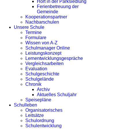
Hort in der Parksiedlung
Ferienbetreuung der
Gemeinde
Kooperationspartner
Nachbarschulen
Unsere Schule
Termine
Formulare
Wissen von A-Z
Schulmanager Online
Leistungskonzept
Lernentwicklungsgespräche
Vergleichsarbeiten
Evaluation
Schulgeschichte
Schulgelände
Chronik
Archiv
Aktuelles Schuljahr
Speisepläne
Schulleben
Organisatorisches
Leitsätze
Schulordnung
Schulentwicklung