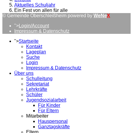
Aktuelles Schuljahr
Ein Fest von allen für alle
© Gemeinde Oberschleißheim powered by
WeNe
X
">
Login/Account
Impressum & Datenschutz
">
Startseite
Kontakt
Lageplan
Suche
Login
Impressum & Datenschutz
Über uns
Schulleitung
Sekretariat
Lehrkräfte
Schüler
Jugendsozialarbeit
Für Kinder
Für Eltern
Mitarbeiter
Hauspersonal
Ganztagskräfte
Eltern