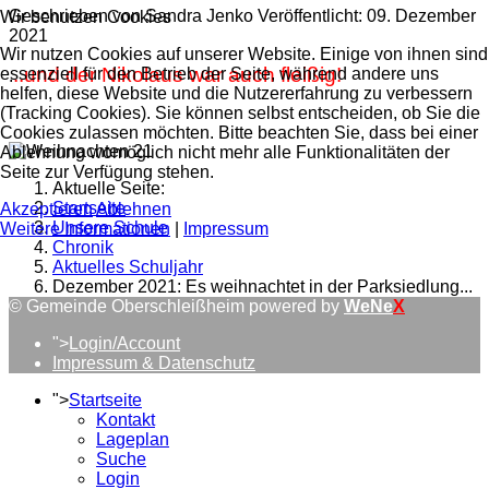
Geschrieben von
Sandra Jenko
Veröffentlicht: 09. Dezember
Wir benutzen Cookies
2021
Wir nutzen Cookies auf unserer Website. Einige von ihnen sind
..und der Nikolaus war auch fleißig!
essenziell für den Betrieb der Seite, während andere uns
.
helfen, diese Website und die Nutzererfahrung zu verbessern
(Tracking Cookies). Sie können selbst entscheiden, ob Sie die
Cookies zulassen möchten. Bitte beachten Sie, dass bei einer
Ablehnung womöglich nicht mehr alle Funktionalitäten der
Seite zur Verfügung stehen.
Aktuelle Seite:
Startseite
Akzeptieren
Ablehnen
Unsere Schule
Weitere Informationen
|
Impressum
Chronik
Aktuelles Schuljahr
Dezember 2021: Es weihnachtet in der Parksiedlung...
© Gemeinde Oberschleißheim powered by
WeNe
X
">
Login/Account
Impressum & Datenschutz
">
Startseite
Kontakt
Lageplan
Suche
Login