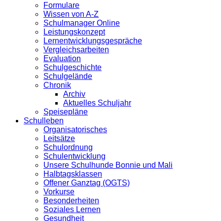
Formulare
Wissen von A-Z
Schulmanager Online
Leistungskonzept
Lernentwicklungsgespräche
Vergleichsarbeiten
Evaluation
Schulgeschichte
Schulgelände
Chronik
Archiv
Aktuelles Schuljahr
Speisepläne
Schulleben
Organisatorisches
Leitsätze
Schulordnung
Schulentwicklung
Unsere Schulhunde Bonnie und Mali
Halbtagsklassen
Offener Ganztag (OGTS)
Vorkurse
Besonderheiten
Soziales Lernen
Gesundheit