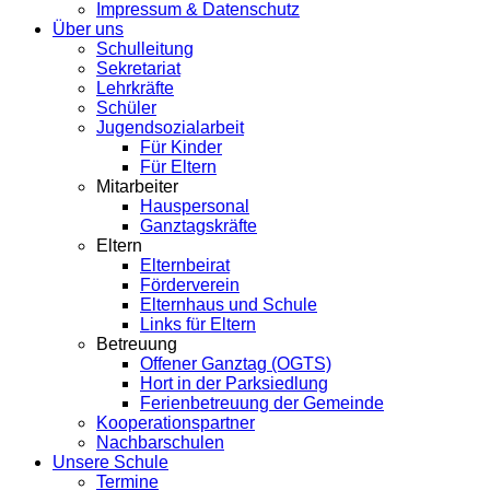
Impressum & Datenschutz
Über uns
Schulleitung
Sekretariat
Lehrkräfte
Schüler
Jugendsozialarbeit
Für Kinder
Für Eltern
Mitarbeiter
Hauspersonal
Ganztagskräfte
Eltern
Elternbeirat
Förderverein
Elternhaus und Schule
Links für Eltern
Betreuung
Offener Ganztag (OGTS)
Hort in der Parksiedlung
Ferienbetreuung der Gemeinde
Kooperationspartner
Nachbarschulen
Unsere Schule
Termine