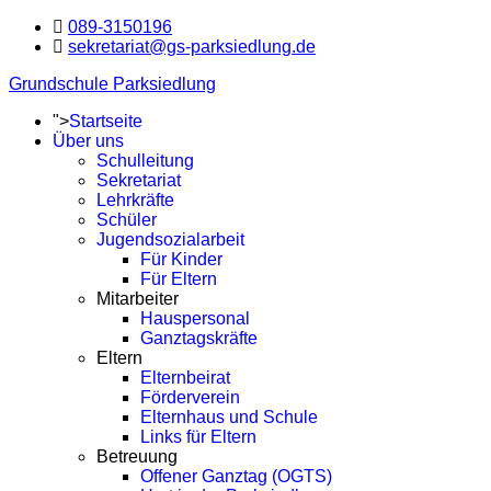
089-3150196
sekretariat@gs-parksiedlung.de
Grundschule Parksiedlung
">
Startseite
Über uns
Schulleitung
Sekretariat
Lehrkräfte
Schüler
Jugendsozialarbeit
Für Kinder
Für Eltern
Mitarbeiter
Hauspersonal
Ganztagskräfte
Eltern
Elternbeirat
Förderverein
Elternhaus und Schule
Links für Eltern
Betreuung
Offener Ganztag (OGTS)