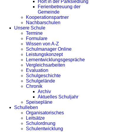
Hort in der Parksiedlung
Ferienbetreuung der
Gemeinde
Kooperationspartner
Nachbarschulen
Unsere Schule
Termine
Formulare
Wissen von A-Z
Schulmanager Online
Leistungskonzept
Lernentwicklungsgespräche
Vergleichsarbeiten
Evaluation
Schulgeschichte
Schulgelände
Chronik
Archiv
Aktuelles Schuljahr
Speisepläne
Schulleben
Organisatorisches
Leitsätze
Schulordnung
Schulentwicklung