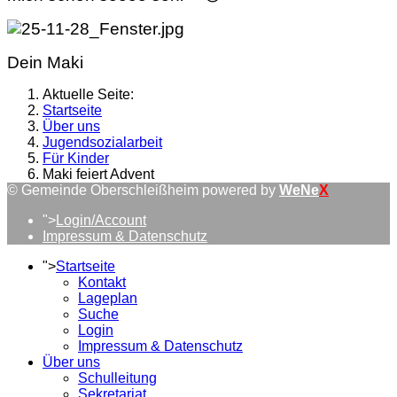
Dein Maki
Aktuelle Seite:
Startseite
Über uns
Jugendsozialarbeit
Für Kinder
Maki feiert Advent
© Gemeinde Oberschleißheim powered by
WeNe
X
">
Login/Account
Impressum & Datenschutz
">
Startseite
Kontakt
Lageplan
Suche
Login
Impressum & Datenschutz
Über uns
Schulleitung
Sekretariat