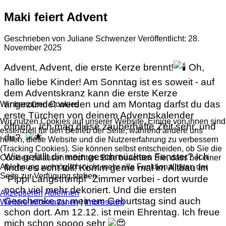
Maki feiert Advent
Geschrieben von
Juliane Schwenzer
Veröffentlicht: 28.
November 2025
Advent, Advent, die erste Kerze brennt!
Oh,
hallo liebe Kinder! Am Sonntag ist es soweit - auf
dem Adventskranz kann die erste Kerze
angezündet werden und am Montag darfst du das
Wir benutzen Cookies
erste Türchen von deinem Adventskalender
Wir nutzen Cookies auf unserer Website. Einige von ihnen sind
öffnen. Ich mag diese zauberhafte Zeit sehr, und
essenziell für den Betrieb der Seite, während andere uns
du?
helfen, diese Website und die Nutzererfahrung zu verbessern
(Tracking Cookies). Sie können selbst entscheiden, ob Sie die
Wie gefällt dir mein geschmücktes Fenster? Ich
Cookies zulassen möchten. Bitte beachten Sie, dass bei einer
finde es echt toll! Komm gerne mal im Altbau im
Ablehnung womöglich nicht mehr alle Funktionalitäten der
Seite zur Verfügung stehen.
"Pippi Langstrumpf" Zimmer vorbei - dort wurde
noch viel mehr dekoriert. Und die ersten
Akzeptieren
Ablehnen
Geschenke zu meinem Geburtstag sind auch
Weitere Informationen
|
Impressum
schon dort. Am 12.12. ist mein Ehrentag. Ich freue
mich schon soooo sehr