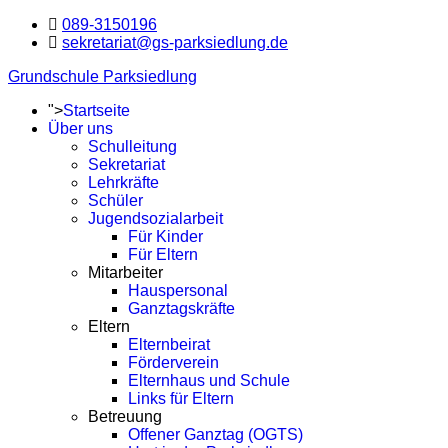
089-3150196
sekretariat@gs-parksiedlung.de
Grundschule Parksiedlung
">
Startseite
Über uns
Schulleitung
Sekretariat
Lehrkräfte
Schüler
Jugendsozialarbeit
Für Kinder
Für Eltern
Mitarbeiter
Hauspersonal
Ganztagskräfte
Eltern
Elternbeirat
Förderverein
Elternhaus und Schule
Links für Eltern
Betreuung
Offener Ganztag (OGTS)