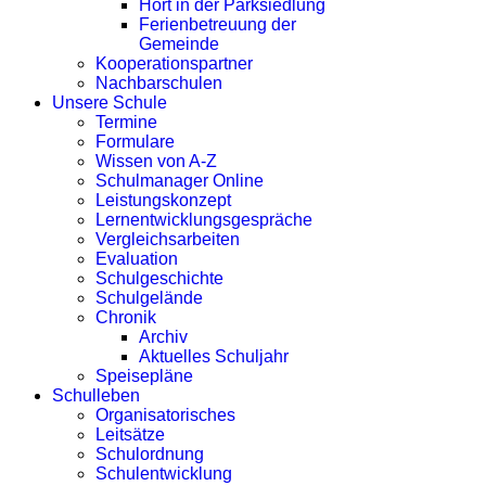
Hort in der Parksiedlung
Ferienbetreuung der
Gemeinde
Kooperationspartner
Nachbarschulen
Unsere Schule
Termine
Formulare
Wissen von A-Z
Schulmanager Online
Leistungskonzept
Lernentwicklungsgespräche
Vergleichsarbeiten
Evaluation
Schulgeschichte
Schulgelände
Chronik
Archiv
Aktuelles Schuljahr
Speisepläne
Schulleben
Organisatorisches
Leitsätze
Schulordnung
Schulentwicklung