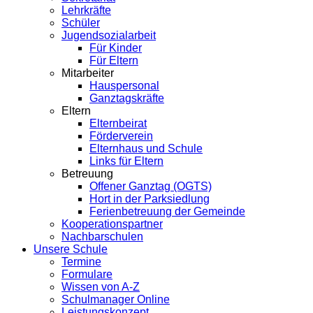
Lehrkräfte
Schüler
Jugendsozialarbeit
Für Kinder
Für Eltern
Mitarbeiter
Hauspersonal
Ganztagskräfte
Eltern
Elternbeirat
Förderverein
Elternhaus und Schule
Links für Eltern
Betreuung
Offener Ganztag (OGTS)
Hort in der Parksiedlung
Ferienbetreuung der Gemeinde
Kooperationspartner
Nachbarschulen
Unsere Schule
Termine
Formulare
Wissen von A-Z
Schulmanager Online
Leistungskonzept