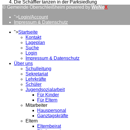
Die Schäffler tanzen in der Parksiedlung
© Gemeinde Oberschleißheim powered by
WeNe
X
">
Login/Account
Impressum & Datenschutz
">
Startseite
Kontakt
Lageplan
Suche
Login
Impressum & Datenschutz
Über uns
Schulleitung
Sekretariat
Lehrkräfte
Schüler
Jugendsozialarbeit
Für Kinder
Für Eltern
Mitarbeiter
Hauspersonal
Ganztagskräfte
Eltern
Elternbeirat