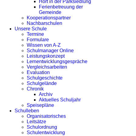
Hort in der Parksiedlung
Ferienbetreuung der
Gemeinde
Kooperationspartner
Nachbarschulen
Unsere Schule
Termine
Formulare
Wissen von A-Z
Schulmanager Online
Leistungskonzept
Lernentwicklungsgespräche
Vergleichsarbeiten
Evaluation
Schulgeschichte
Schulgelände
Chronik
Archiv
Aktuelles Schuljahr
Speisepläne
Schulleben
Organisatorisches
Leitsätze
Schulordnung
Schulentwicklung