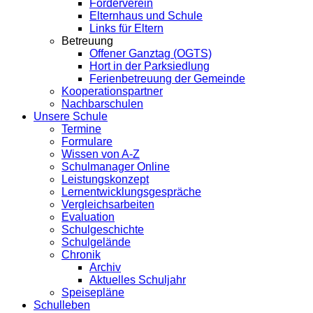
Förderverein
Elternhaus und Schule
Links für Eltern
Betreuung
Offener Ganztag (OGTS)
Hort in der Parksiedlung
Ferienbetreuung der Gemeinde
Kooperationspartner
Nachbarschulen
Unsere Schule
Termine
Formulare
Wissen von A-Z
Schulmanager Online
Leistungskonzept
Lernentwicklungsgespräche
Vergleichsarbeiten
Evaluation
Schulgeschichte
Schulgelände
Chronik
Archiv
Aktuelles Schuljahr
Speisepläne
Schulleben