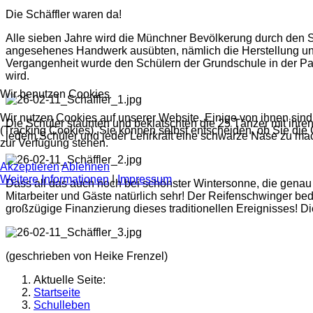
Die Schäffler waren da!
Alle sieben Jahre wird die Münchner Bevölkerung durch den Sch
angesehenes Handwerk ausübten, nämlich die Herstellung und 
Vergangenheit wurde den Schülern der Grundschule in der Pa
wird.
Wir benutzen Cookies
Wir nutzen Cookies auf unserer Website. Einige von ihnen sind
Die Schüler staunten und beklatschten die 25 Tänzer mit ihr
(Tracking Cookies). Sie können selbst entscheiden, ob Sie die
jedem Schüler und jeder Lehrkraft eine schwarze Nase zu ma
zur Verfügung stehen.
Akzeptieren
Ablehnen
Weitere Informationen
|
Impressum
Dass all das auch noch bei schönster Wintersonne, die genau d
Mitarbeiter und Gäste natürlich sehr! Der Reifenschwinger bed
großzügige Finanzierung dieses traditionellen Ereignisses! D
(geschrieben von Heike Frenzel)
Aktuelle Seite:
Startseite
Schulleben