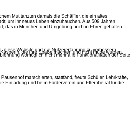
chem Mut tanzten damals die Schäffler, die ein altes
tadt, um ihr neues Leben einzuhauchen. Aus 509 Jahren
fert, das in München und Umgebung hoch in Ehren gehalten
en, diese Website und die Nutzererfahrung zu verbessern
 Kasperln, die ihre Späße machten und nicht müde wurden,
Ablehnung womöglich nicht mehr alle Funktionalitäten der Seite
Pausenhof marschierten, stattfand, freute Schüler, Lehrkräfte,
ie Einladung und beim Förderverein und Elternbeirat für die