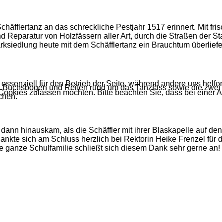
äfflertanz an das schreckliche Pestjahr 1517 erinnert. Mit fris
Reparatur von Holzfässern aller Art, durch die Straßen der S
rksiedlung heute mit dem Schäfflertanz ein Brauchtum überlie
 essenziell für den Betrieb der Seite, während andere uns helf
en Buchsbögen und Reifen rund um das Tanzfass sowie die zwei
 Cookies zulassen möchten. Bitte beachten Sie, dass bei einer 
chen.
ann hinauskam, als die Schäffler mit ihrer Blaskapelle auf den 
ankte sich am Schluss herzlich bei Rektorin Heike Frenzel für d
ie ganze Schulfamilie schließt sich diesem Dank sehr gerne an!