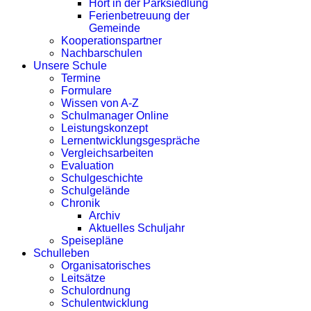
Hort in der Parksiedlung
Ferienbetreuung der
Gemeinde
Kooperationspartner
Nachbarschulen
Unsere Schule
Termine
Formulare
Wissen von A-Z
Schulmanager Online
Leistungskonzept
Lernentwicklungsgespräche
Vergleichsarbeiten
Evaluation
Schulgeschichte
Schulgelände
Chronik
Archiv
Aktuelles Schuljahr
Speisepläne
Schulleben
Organisatorisches
Leitsätze
Schulordnung
Schulentwicklung