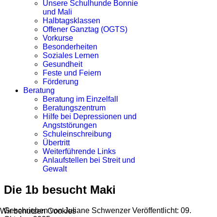
Unsere Schulhunde Bonnie
und Mali
Halbtagsklassen
Offener Ganztag (OGTS)
Vorkurse
Besonderheiten
Soziales Lernen
Gesundheit
Feste und Feiern
Förderung
Beratung
Beratung im Einzelfall
Beratungszentrum
Hilfe bei Depressionen und
Angststörungen
Schuleinschreibung
Übertritt
Weiterführende Links
Anlaufstellen bei Streit und
Gewalt
Die 1b besucht Maki
Geschrieben von
Juliane Schwenzer
Veröffentlicht: 09.
Wir benutzen Cookies