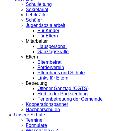
Schulleitung
Sekretariat
Lehrkräfte
Schüler
Jugendsozialarbeit
Für Kinder
Für Eltern
Mitarbeiter
Hauspersonal
Ganztagskräfte
Eltern
Elternbeirat
Förderverein
Elternhaus und Schule
Links für Eltern
Betreuung
Offener Ganztag (OGTS)
Hort in der Parksiedlung
Ferienbetreuung der Gemeinde
Kooperationspartner
Nachbarschulen
Unsere Schule
Termine
Formulare
Wissen von A-Z