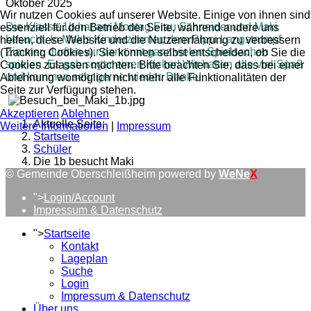
Oktober 2025
Wir nutzen Cookies auf unserer Website. Einige von ihnen sind
Die Klasse 1b hat am Montag Frau Schneider und Maki
essenziell für den Betrieb der Seite, während andere uns
besucht. In Makis Kinderzimmer, dem Pippi Langstrumpf
helfen, diese Website und die Nutzererfahrung zu verbessern
Zimmer, durften wir dann mit ganz vielen Spielsachen
(Tracking Cookies). Sie können selbst entscheiden, ob Sie die
spielen. Es gab sogar einen Kicker! Wir hatten alle viel Spaß
Cookies zulassen möchten. Bitte beachten Sie, dass bei einer
und kommen sehr gerne wieder. Danke!
Ablehnung womöglich nicht mehr alle Funktionalitäten der
Seite zur Verfügung stehen.
Akzeptieren
Ablehnen
Aktuelle Seite:
Weitere Informationen
|
Impressum
Startseite
Schüler
Die 1b besucht Maki
© Gemeinde Oberschleißheim powered by
WeNe
X
">
Login/Account
Impressum & Datenschutz
">
Startseite
Kontakt
Lageplan
Suche
Login
Impressum & Datenschutz
Über uns