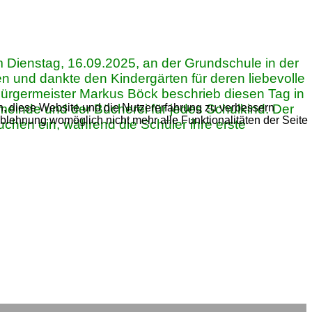
am Dienstag, 16.09.2025, an der Grundschule in der
en und dankte den Kindergärten für deren liebevolle
 Bürgermeister Markus Böck beschrieb diesen Tag in
meinde und der Bücherei für jedes Schulkind. Der
en, diese Website und die Nutzererfahrung zu verbessern
Ablehnung womöglich nicht mehr alle Funktionalitäten der Seite
Kuchen ein, während die Schüler ihre erste