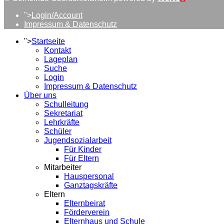
">
Login/Account
Impressum & Datenschutz
">
Startseite
Kontakt
Lageplan
Suche
Login
Impressum & Datenschutz
Über uns
Schulleitung
Sekretariat
Lehrkräfte
Schüler
Jugendsozialarbeit
Für Kinder
Für Eltern
Mitarbeiter
Hauspersonal
Ganztagskräfte
Eltern
Elternbeirat
Förderverein
Elternhaus und Schule