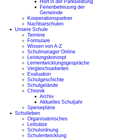
Hort in der Parksiedlung
Ferienbetreuung der
Gemeinde
Kooperationspartner
Nachbarschulen
Unsere Schule
Termine
Formulare
Wissen von A-Z
Schulmanager Online
Leistungskonzept
Lernentwicklungsgespräche
Vergleichsarbeiten
Evaluation
Schulgeschichte
Schulgelände
Chronik
Archiv
Aktuelles Schuljahr
Speisepläne
Schulleben
Organisatorisches
Leitsätze
Schulordnung
Schulentwicklung