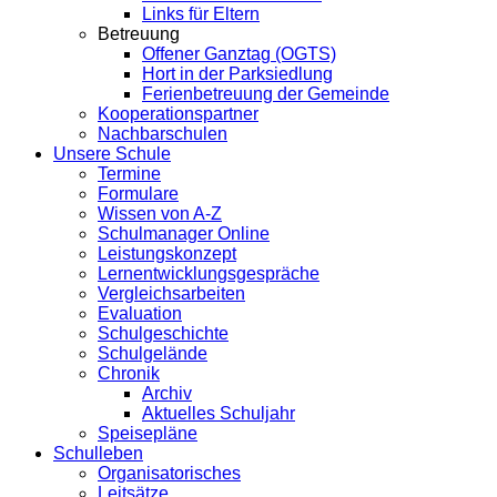
Links für Eltern
Betreuung
Offener Ganztag (OGTS)
Hort in der Parksiedlung
Ferienbetreuung der Gemeinde
Kooperationspartner
Nachbarschulen
Unsere Schule
Termine
Formulare
Wissen von A-Z
Schulmanager Online
Leistungskonzept
Lernentwicklungsgespräche
Vergleichsarbeiten
Evaluation
Schulgeschichte
Schulgelände
Chronik
Archiv
Aktuelles Schuljahr
Speisepläne
Schulleben
Organisatorisches
Leitsätze