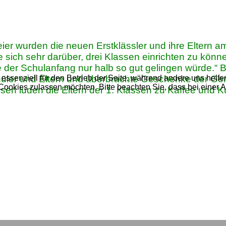
Feier wurden die neuen Erstklässler und ihre Eltern 
e sich sehr darüber, drei Klassen einrichten zu könn
ie der Schulanfang nur halb so gut gelingen würde.“
chüler und Eltern und überbrachte Geschenke der Ge
 essenziell für den Betrieb der Seite, während andere uns helf
 Cookies zulassen möchten. Bitte beachten Sie, dass bei einer 
assen luden die Eltern der 1. Klassen zu Kaffee und 