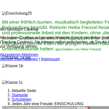
Mit einer fröhlich-bunten, musikalisch begleiteten 
Parksiedlung begrüßt. Rektorin Heike Frenzel freut
Wir benutzen Cookies
und professionelle Arbeit mit den Kindern, ohne „d
seinem Grußwort als einen wichtigen Schritt für S
Wir nutzen Cookies auf unserer Website. Einige von ihnen sind
(Tracking Cookies). Sie können selbst entscheiden, ob Sie die
Elternbeirat und die Eltern der jetzigen zweiten Kl
zur Verfügung stehen.
Unterrichtsstunde hatten.
(geschrieben von Heike Frenzel)
Akzeptieren
Ablehnen
Weitere Informationen
|
Impressum
Aktuelle Seite:
Startseite
Schulleben
Jedes Jahr eine Freude: EINSCHULUNG
© Gemeinde Oberschleißheim powered by
WeNe
X